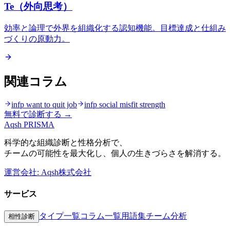
Te（外向思考）
効率と論理で外界を組織化する認知機能。目標達成と仕組み
づくりの原動力。
関連コラム
infp want to quit job
infp social misfit strength
無料で診断する →
Aqsh
PRISMA
科学的な組織診断と性格分析で、
チームの可能性を最大化し、個人の生きづらさを解消する。
運営会社: Aqsh株式会社
サービス
タイプ一覧
コラム一覧
用語集
チーム分析
相性診断