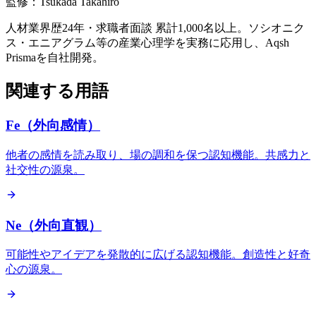
監修：Tsukada Takahiro
人材業界歴24年・求職者面談 累計1,000名以上。ソシオニク
ス・エニアグラム等の産業心理学を実務に応用し、Aqsh
Prismaを自社開発。
関連する用語
Fe（外向感情）
他者の感情を読み取り、場の調和を保つ認知機能。共感力と
社交性の源泉。
Ne（外向直観）
可能性やアイデアを発散的に広げる認知機能。創造性と好奇
心の源泉。