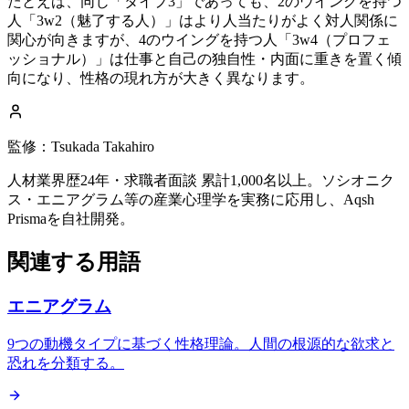
たとえば、同じ「タイプ3」であっても、2のウイングを持つ
人「3w2（魅了する人）」はより人当たりがよく対人関係に
関心が向きますが、4のウイングを持つ人「3w4（プロフェ
ッショナル）」は仕事と自己の独自性・内面に重きを置く傾
向になり、性格の現れ方が大きく異なります。
監修：Tsukada Takahiro
人材業界歴24年・求職者面談 累計1,000名以上。ソシオニク
ス・エニアグラム等の産業心理学を実務に応用し、Aqsh
Prismaを自社開発。
関連する用語
エニアグラム
9つの動機タイプに基づく性格理論。人間の根源的な欲求と
恐れを分類する。