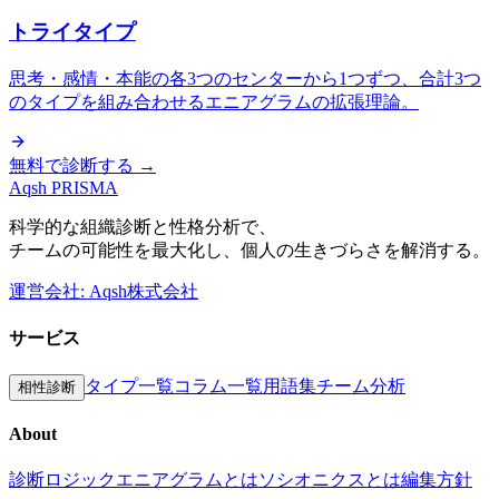
トライタイプ
思考・感情・本能の各3つのセンターから1つずつ、合計3つ
のタイプを組み合わせるエニアグラムの拡張理論。
無料で診断する →
Aqsh
PRISMA
科学的な組織診断と性格分析で、
チームの可能性を最大化し、個人の生きづらさを解消する。
運営会社: Aqsh株式会社
サービス
タイプ一覧
コラム一覧
用語集
チーム分析
相性診断
About
診断ロジック
エニアグラムとは
ソシオニクスとは
編集方針