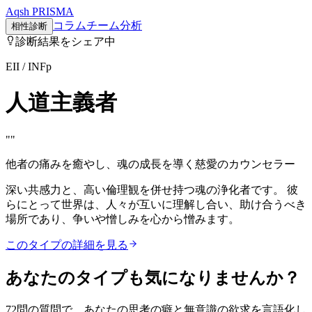
Aqsh
PRISMA
コラム
チーム分析
相性診断
診断結果をシェア中
EII
/
INFp
人道主義者
"
"
他者の痛みを癒やし、魂の成長を導く慈愛のカウンセラー
深い共感力と、高い倫理観を併せ持つ魂の浄化者です。 彼
らにとって世界は、人々が互いに理解し合い、助け合うべき
場所であり、争いや憎しみを心から憎みます。
このタイプの詳細を見る
あなたのタイプも気になりませんか？
72問の質問で、あなたの思考の癖と無意識の欲求を言語化し