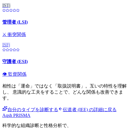
ISTj
管理者 (LSI)
⚔️
衝突関係
ISFj
守護者 (ESI)
👁️
監督関係
相性は「運命」ではなく「取扱説明書」。互いの特性を理解
し、 意識的な工夫をすることで、どんな関係も改善できま
す。
自分のタイプを診断する
伝道者 (IEE)
の詳細に戻る
Aqsh
PRISMA
科学的な組織診断と性格分析で、