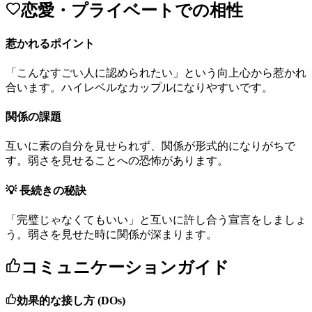
恋愛・プライベートでの相性
惹かれるポイント
「
こ
ん
な
す
ご
い
人
に
認
め
ら
れ
た
い
」
と
い
う
向
上
心
か
ら
惹
か
れ
合
い
ま
す
。
ハ
イ
レ
ベ
ル
な
カ
ッ
プ
ル
に
な
り
や
す
い
で
す
。
関係の課題
互
い
に
素
の
自
分
を
見
せ
ら
れ
ず
、
関
係
が
形
式
的
に
な
り
が
ち
で
す
。
弱
さ
を
見
せ
る
こ
と
へ
の
恐
怖
が
あ
り
ま
す
。
💡 長続きの秘訣
「
完
璧
じ
ゃ
な
く
て
も
い
い
」
と
互
い
に
許
し
合
う
宣
言
を
し
ま
し
ょ
う
。
弱
さ
を
見
せ
た
時
に
関
係
が
深
ま
り
ま
す
。
コミュニケーションガイド
効果的な接し方 (DOs)