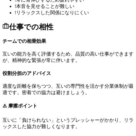
!
本音を見せることが難しい
!
リラックスした関係になりにくい
仕事での相性
チームでの相乗効果
互
い
の
能
力
を
高
く
評
価
す
る
た
め
、
品
質
の
高
い
仕
事
が
で
き
ま
す
が
、
精
神
的
な
緊
張
が
常
に
伴
い
ま
す
。
役割分担のアドバイス
適
度
な
距
離
を
保
ち
つ
つ
、
互
い
の
専
門
性
を
活
か
す
分
業
体
制
が
最
適
で
す
。
密
着
で
の
協
力
は
避
け
ま
し
ょ
う
。
⚠️ 摩擦ポイント
互
い
に
「
負
け
ら
れ
な
い
」
と
い
う
プ
レ
ッ
シ
ャ
ー
が
か
か
り
、
リ
ラ
ッ
ク
ス
し
た
協
力
が
難
し
く
な
り
ま
す
。