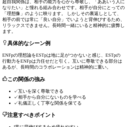
超
自
我
関
係
は
、
相
手
の
能
力
を
心
か
ら
尊
敬
し
、
「
あ
あ
い
う
人
に
な
り
た
い
」
と
憧
れ
る
組
み
合
わ
せ
で
す
。
相
手
が
自
分
に
と
っ
て
の
「
理
想
像
」
の
よ
う
に
映
り
ま
す
。
し
か
し
そ
の
裏
返
し
と
し
て
、
相
手
の
前
で
は
常
に
「
良
い
自
分
」
で
い
よ
う
と
背
伸
び
す
る
た
め
、
リ
ラ
ッ
ク
ス
で
き
ま
せ
ん
。
長
時
間
一
緒
に
い
る
と
精
神
的
に
疲
弊
し
ま
す
。
具体的なシーン例
E
N
F
p
の
理
想
論
を
E
S
T
p
は
地
に
足
が
つ
か
な
い
と
感
じ
、
E
S
T
p
の
行
動
力
を
E
N
F
p
は
力
任
せ
だ
と
引
く
。
互
い
に
尊
敬
で
き
る
部
分
は
あ
る
が
、
長
時
間
の
コ
ラ
ボ
レ
ー
シ
ョ
ン
は
精
神
的
に
重
い
。
この関係の強み
✓
互いを深く尊敬できる
✓
相手から自分にないものを学べる
✓
礼儀正しく丁寧な関係を保てる
注意すべきポイント
!
常に背伸びするため疲れやすい