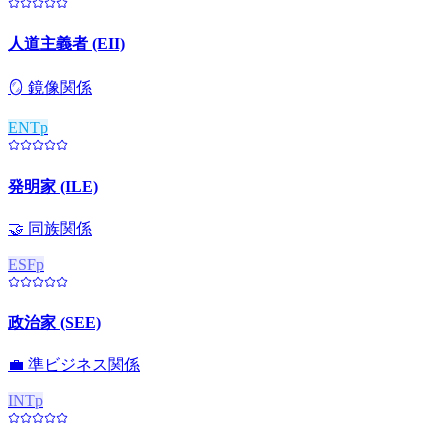
人道主義者 (EII)
🪞
鏡像関係
ENTp
発明家 (ILE)
🤝
同族関係
ESFp
政治家 (SEE)
💼
準ビジネス関係
INTp