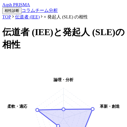
Aqsh
PRISMA
コラム
チーム分析
相性診断
TOP
伝道者 (IEE)
×
発起人 (SLE)
の相性
伝道者 (IEE)
と
発起人 (SLE)
の
相性
論理・分析
柔軟・適応
革新・創造