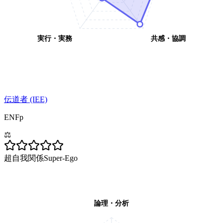
実行・実務
共感・協調
伝道者 (IEE)
ENFp
⚖️
超自我関係
Super-Ego
論理・分析