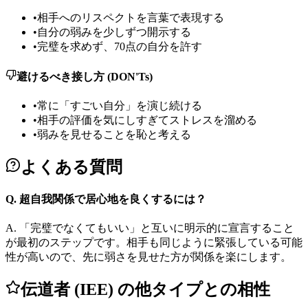
•
相手へのリスペクトを言葉で表現する
•
自分の弱みを少しずつ開示する
•
完璧を求めず、70点の自分を許す
避けるべき接し方 (DON'Ts)
•
常に「すごい自分」を演じ続ける
•
相手の評価を気にしすぎてストレスを溜める
•
弱みを見せることを恥と考える
よくある質問
Q.
超自我関係で居心地を良くするには？
A.
「完璧でなくてもいい」と互いに明示的に宣言すること
が最初のステップです。相手も同じように緊張している可能
性が高いので、先に弱さを見せた方が関係を楽にします。
伝道者 (IEE) の他タイプとの相性