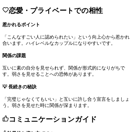
恋愛・プライベートでの相性
惹かれるポイント
「
こ
ん
な
す
ご
い
人
に
認
め
ら
れ
た
い
」
と
い
う
向
上
心
か
ら
惹
か
れ
合
い
ま
す
。
ハ
イ
レ
ベ
ル
な
カ
ッ
プ
ル
に
な
り
や
す
い
で
す
。
関係の課題
互
い
に
素
の
自
分
を
見
せ
ら
れ
ず
、
関
係
が
形
式
的
に
な
り
が
ち
で
す
。
弱
さ
を
見
せ
る
こ
と
へ
の
恐
怖
が
あ
り
ま
す
。
💡 長続きの秘訣
「
完
璧
じ
ゃ
な
く
て
も
い
い
」
と
互
い
に
許
し
合
う
宣
言
を
し
ま
し
ょ
う
。
弱
さ
を
見
せ
た
時
に
関
係
が
深
ま
り
ま
す
。
コミュニケーションガイド