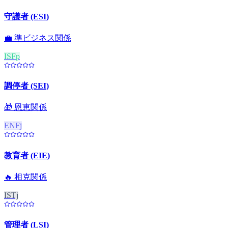
守護者 (ESI)
💼
準ビジネス関係
ISFp
調停者 (SEI)
🎁
恩恵関係
ENFj
教育者 (EIE)
🔥
相克関係
ISTj
管理者 (LSI)