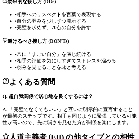
効果的な接し方 (DOs)
•
相手へのリスペクトを言葉で表現する
•
自分の弱みを少しずつ開示する
•
完璧を求めず、70点の自分を許す
避けるべき接し方 (DON'Ts)
•
常に「すごい自分」を演じ続ける
•
相手の評価を気にしすぎてストレスを溜める
•
弱みを見せることを恥と考える
よくある質問
Q.
超自我関係で居心地を良くするには？
A.
「完璧でなくてもいい」と互いに明示的に宣言すること
が最初のステップです。相手も同じように緊張している可能
性が高いので、先に弱さを見せた方が関係を楽にします。
人道主義者 (EII) の他タイプとの相性