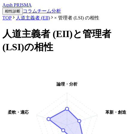
Aqsh
PRISMA
コラム
チーム分析
相性診断
TOP
人道主義者 (EII)
×
管理者 (LSI)
の相性
人道主義者 (EII)
と
管理者
(LSI)
の相性
論理・分析
柔軟・適応
革新・創造