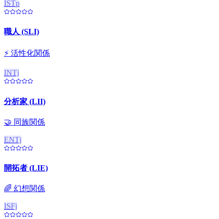
ISTp
職人 (SLI)
⚡
活性化関係
INTj
分析家 (LII)
🤝
同族関係
ENTj
開拓者 (LIE)
🌈
幻想関係
ISFj