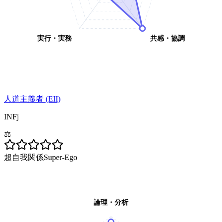
実行・実務
共感・協調
人道主義者 (EII)
INFj
⚖️
超自我関係
Super-Ego
論理・分析