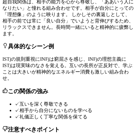
超
自
我
関
係
は
、
相
手
の
能
力
を
心
か
ら
尊
敬
し
、
「
あ
あ
い
う
人
に
な
り
た
い
」
と
憧
れ
る
組
み
合
わ
せ
で
す
。
相
手
が
自
分
に
と
っ
て
の
「
理
想
像
」
の
よ
う
に
映
り
ま
す
。
し
か
し
そ
の
裏
返
し
と
し
て
、
相
手
の
前
で
は
常
に
「
良
い
自
分
」
で
い
よ
う
と
背
伸
び
す
る
た
め
、
リ
ラ
ッ
ク
ス
で
き
ま
せ
ん
。
長
時
間
一
緒
に
い
る
と
精
神
的
に
疲
弊
し
ま
す
。
具体的なシーン例
I
S
T
j
の
規
則
重
視
に
I
N
F
j
は
窮
屈
さ
を
感
じ
、
I
N
F
j
の
理
想
主
義
に
I
S
T
j
は
現
実
味
の
な
さ
を
覚
え
る
。
互
い
の
長
所
が
正
反
対
で
、
学
ぶ
こ
と
は
大
き
い
が
精
神
的
な
エ
ネ
ル
ギ
ー
消
費
も
激
し
い
組
み
合
わ
せ
。
この関係の強み
✓
互いを深く尊敬できる
✓
相手から自分にないものを学べる
✓
礼儀正しく丁寧な関係を保てる
注意すべきポイント