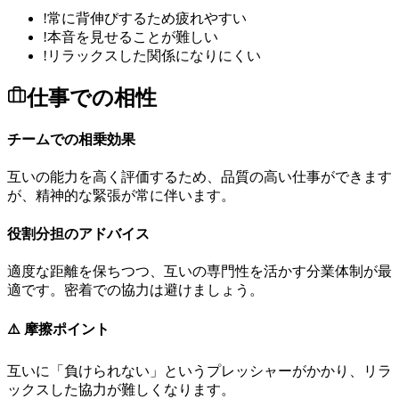
!
常に背伸びするため疲れやすい
!
本音を見せることが難しい
!
リラックスした関係になりにくい
仕事での相性
チームでの相乗効果
互
い
の
能
力
を
高
く
評
価
す
る
た
め
、
品
質
の
高
い
仕
事
が
で
き
ま
す
が
、
精
神
的
な
緊
張
が
常
に
伴
い
ま
す
。
役割分担のアドバイス
適
度
な
距
離
を
保
ち
つ
つ
、
互
い
の
専
門
性
を
活
か
す
分
業
体
制
が
最
適
で
す
。
密
着
で
の
協
力
は
避
け
ま
し
ょ
う
。
⚠️ 摩擦ポイント
互
い
に
「
負
け
ら
れ
な
い
」
と
い
う
プ
レ
ッ
シ
ャ
ー
が
か
か
り
、
リ
ラ
ッ
ク
ス
し
た
協
力
が
難
し
く
な
り
ま
す
。